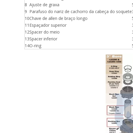
8
Ajuste de graxa
9
Parafuso do nariz de cachorro da cabeça do soquete
10
Chave de allen de braço longo
11
Espaçador superior
12
Spacer do meio
13
Spacer inferior
14
O-ring