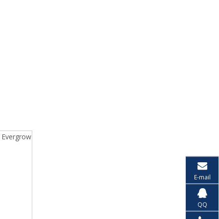
 Evergrow
E-mail
QQ