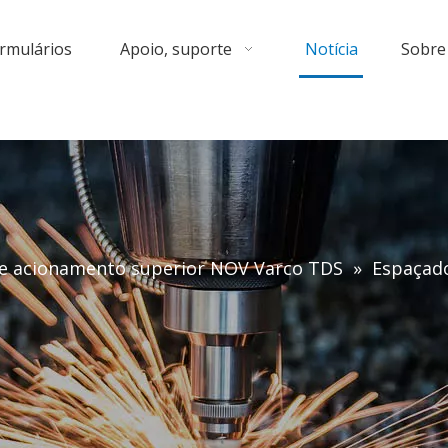
rmulários
Apoio, suporte
Notícia
Sobre
e acionamento superior NOV Varco TDS
»
Espaçad