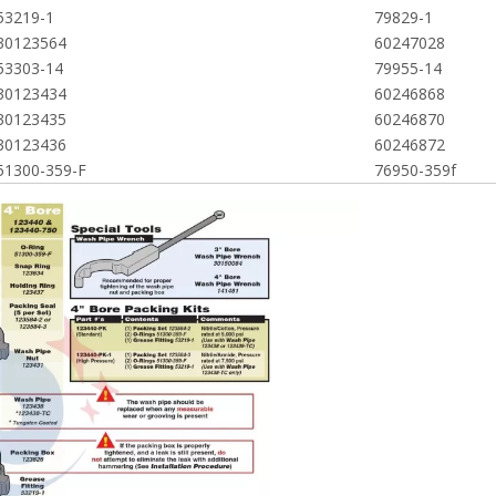
53219-1
79829-1
30123564
60247028
53303-14
79955-14
30123434
60246868
30123435
60246870
30123436
60246872
51300-359-F
76950-359f