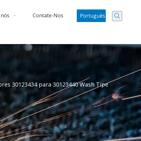
 nós
Contate-Nos
Português
ores 30123434 para 30123440 Wash Tipe