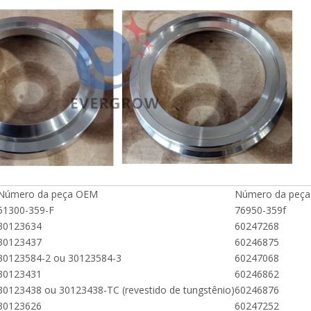
Número da peça OEM
Número da peça
51300-359-F
76950-359f
30123634
60247268
30123437
60246875
30123584-2 ou 30123584-3
60247068
30123431
60246862
30123438 ou 30123438-TC (revestido de tungstênio)
60246876
30123626
60247252